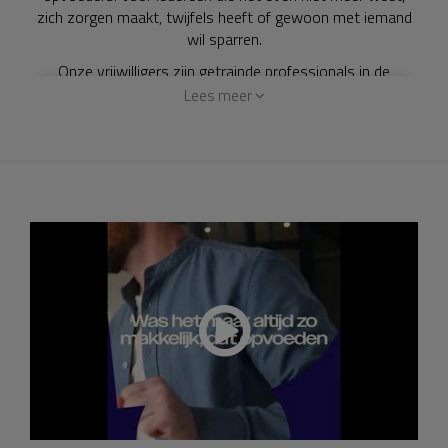
zich zorgen maakt, twijfels heeft of gewoon met iemand
wil sparren.
Onze vrijwilligers zijn getrainde professionals in de
oplossingsgerichte methodiek, die zonder oordeel
Lees meer
luisteren. Geen kant en klare adviezen, maar er samen
achter komen wat je dwars zit en hoe je een stapje
vooruit kunt komen.
Om kinderen te helpen moet je er ook zijn voor de ouders,
de symptomen proberen voor zijn. Een anonieme plek
waar ouders stoom kunnen afblazen, taboes doorbroken
kunnen worden en een klankbord geboden kan worden.
Een rustigere ouder betekent een fijner thuis voor het hele
gezin.
Om onze dienst gratis te kunnen houden hebben we jouw
donatie nodig. Jouw bijdrage maakt het verschil voor
ouders en hun kinderen.